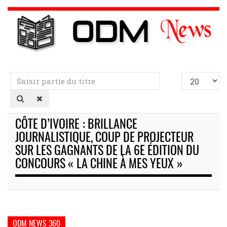
Saisir
Afficher
partie
#
du
titre
CÔTE D’IVOIRE : BRILLANCE
JOURNALISTIQUE, COUP DE PROJECTEUR
SUR LES GAGNANTS DE LA 6E ÉDITION DU
CONCOURS « LA CHINE À MES YEUX »
ODM NEWS 360