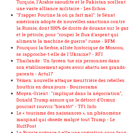
Turquie, l'Arabie saoudite et le Pakistan scellent
une vaste alliance militaire - Les Echos
"Frapper Poutine là où ça fait mal": le Sénat
américain adopte de nouvelles sanctions contre
la Russie, dont 500% de droits de douane sur le gaz
et le pétrole, pour "couper le flux d'argent qui
alimente la machine de guerre" russe - BFM
Pourquoi la Serbie, alliée historique de Moscou,
se rapproche-t-elle de l'Ukraine? - RFI
Thaïlande : Un lycéen tue six personnes dans
son établissement après avoir abattu ses grands-
parents - Actu17
Yémen: nouvelle attaque meurtrière des rebelles
houthis en deux jours - Boursorama
Moyen-Orient : "impliqué dans la négociation",
Donald Trump assure que le détroit d'Ormuz
pourrait rouvrir "bientôt" - TF1 Info
Le « tourisme des naissances », un phénomène
marginal qui obsède malgré tout Trump - Le
HuffPost
La Russie prépare-t-elle une opération sous faux