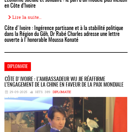
Économie sociale et solidaire : le pari d’un modèle plus inclusif
en Côte d’Ivoire
Lire la suite...
Côte d'Ivoire : Ingérence partisane et à la stabilité politique
dans la Région du Gôh, Dr Rabé Charles adresse une lettre
ouverte à l'honorable Moussa Konaté
DIPLOMATIE
CÔTE D'IVOIRE : L’AMBASSADEUR WU JIE RÉAFFIRME
L’ENGAGEMENT DE LA CHINE EN FAVEUR DE LA PAIX MONDIALE
29-09-2025
HITS:
389
DIPLOMATIE