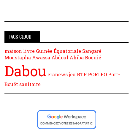
TAGS CLOUD
maison
livre
Guinée Équatoriale
Sangaré
Moustapha
Awassa Abdoul
Ahiba Boguié
Dabou
eranews
jeu
BTP PORTEO
Port-
Bouët
sanitaire