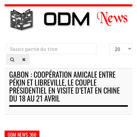
Saisir
Afficher
partie
#
du
titre
GABON : COOPÉRATION AMICALE ENTRE
PÉKIN ET LIBREVILLE, LE COUPLE
PRÉSIDENTIEL EN VISITE D’ETAT EN CHINE
DU 18 AU 21 AVRIL
ODM NEWS 360