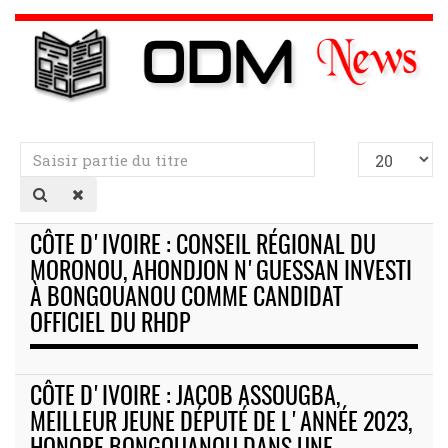
Saisir
Afficher
partie
#
du
titre
CÔTE D'IVOIRE : CONSEIL RÉGIONAL DU
MORONOU, AHONDJON N'GUESSAN INVESTI
À BONGOUANOU COMME CANDIDAT
OFFICIEL DU RHDP
CÔTE D'IVOIRE : JACOB ASSOUGBA,
MEILLEUR JEUNE DÉPUTÉ DE L'ANNÉE 2023,