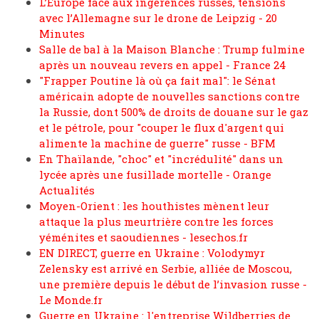
L’Europe face aux ingérences russes, tensions
avec l’Allemagne sur le drone de Leipzig - 20
Minutes
Salle de bal à la Maison Blanche : Trump fulmine
après un nouveau revers en appel - France 24
"Frapper Poutine là où ça fait mal": le Sénat
américain adopte de nouvelles sanctions contre
la Russie, dont 500% de droits de douane sur le gaz
et le pétrole, pour "couper le flux d'argent qui
alimente la machine de guerre" russe - BFM
En Thaïlande, "choc" et "incrédulité" dans un
lycée après une fusillade mortelle - Orange
Actualités
Moyen-Orient : les houthistes mènent leur
attaque la plus meurtrière contre les forces
yéménites et saoudiennes - lesechos.fr
EN DIRECT, guerre en Ukraine : Volodymyr
Zelensky est arrivé en Serbie, alliée de Moscou,
une première depuis le début de l’invasion russe -
Le Monde.fr
Guerre en Ukraine : l'entreprise Wildberries de