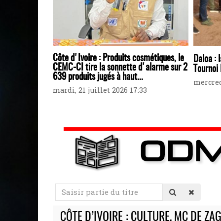
Côte d'Ivoire : Produits cosmétiques, le
Daloa : 
CEMC-CI tire la sonnette d'alarme sur 2
Tournoi 
639 produits jugés à haut...
mercredi
mardi, 21 juillet 2026 17:33
Saisir
partie
du
CÔTE D’IVOIRE : CULTURE, MC DE Z