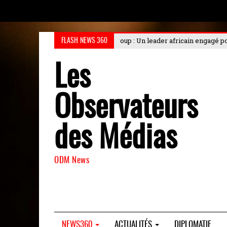
oup : Un leader africain engagé pour l'industrialisation durable au Chois
FLASH NEWS 360
Les
Observateurs
des Médias
ODM News
NEWS360
ACTUALITÉS
DIPLOMATIE