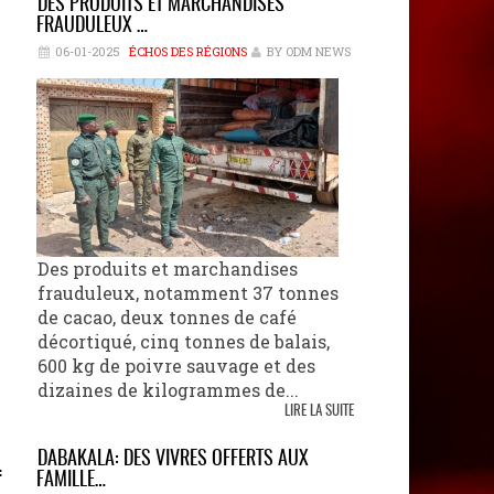
DES PRODUITS ET MARCHANDISES
FRAUDULEUX …
06-01-2025
ÉCHOS DES RÉGIONS
BY ODM NEWS
Des produits et marchandises
frauduleux, notamment 37 tonnes
de cacao, deux tonnes de café
décortiqué, cinq tonnes de balais,
600 kg de poivre sauvage et des
dizaines de kilogrammes de...
LIRE LA SUITE
DABAKALA: DES VIVRES OFFERTS AUX
f
FAMILLE…