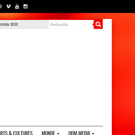
PORTEO BTP met en garde contre les arnaques et rappelle la gratuité
ARTS & CULTURES
MONDE
ODM MEDIA