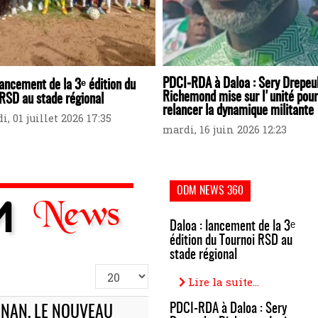
PDCI-RDA à Daloa : Sery Drepe
lancement de la 3ᵉ édition du
Richemond mise sur l'unité pour
RSD au stade régional
relancer la dynamique militante
, 01 juillet 2026 17:35
mardi, 16 juin 2026 12:23
ODM NEWS 360
Daloa : lancement de la 3ᵉ
édition du Tournoi RSD au
stade régional
Afficher
Lire la suite...
#
PDCI-RDA à Daloa : Sery
AGNAN, LE NOUVEAU