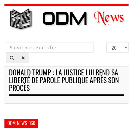
Saisir
Afficher
partie
#
du
titre
DONALD TRUMP : LA JUSTICE LUI REND SA
LIBERTÉ DE PAROLE PUBLIQUE APRÈS SON
PROCÈS
ODM NEWS 360