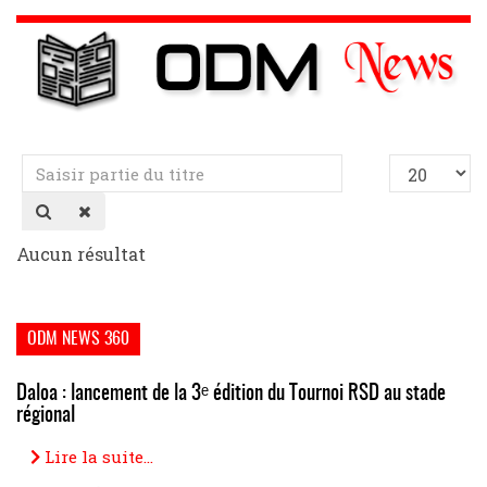
Saisir
Afficher
partie
#
du
titre
Aucun résultat
ODM NEWS 360
Daloa : lancement de la 3ᵉ édition du Tournoi RSD au stade
régional
Lire la suite...