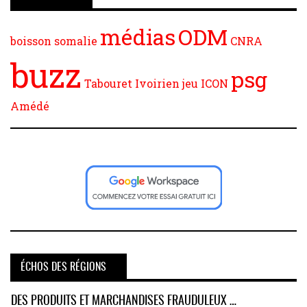
médias
ODM
boisson
somalie
CNRA
buzz
psg
Tabouret
Ivoirien
jeu
ICON
Amédé
ÉCHOS DES RÉGIONS
DES PRODUITS ET MARCHANDISES FRAUDULEUX …