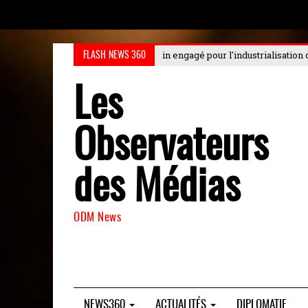
 pour l'industrialisation durable au Choiseul
: Le Choiseul Africa Busines
FLASH NEWS 360
Les
Observateurs
des Médias
ODM News
NEWS360
ACTUALITÉS
DIPLOMATIE