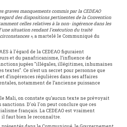
 ces graves manquements commis par la CEDEAO
regard des dispositions pertinentes de la Convention
tamment celles relatives à la non- ingérence dans les
d'une situation rendant l'exécution du traité
circonstances »,
a martelé le Communiqué du
'AES à l'égard de la CEDEAO figuraient
urs et du panafricanisme, l’influence de
nctions jugées "illégales, illégitimes, inhumaines
es textes". Ce n’est un secret pour personne que
jet d’ingérences régulières dans ses affaires
identales, notamment de l’ancienne puissance
 le Mali, on constate qu’aucun texte ne prévoyait
 sanctions. D'où l'on peut conclure que ces
nialisme français. La CEDEAO est vraiment
il faut bien le reconnaître.
sus présentés dans le Communiqué, le Gouvernement