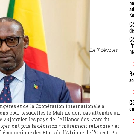
po
ad
Ko
Cô
dé
Cô
Pr
Le 7 février
ma
Re
so
Cô
angères et de la Coopération internationale a
en
ns pour lesquelles le Mali ne doit pas attendre un
e 28 janvier, les pays de l'Alliance des États du
Niger, ont pris la décision « mûrement réfléchie » et
é économique des États de l'Afrique de l'Ouest. Par