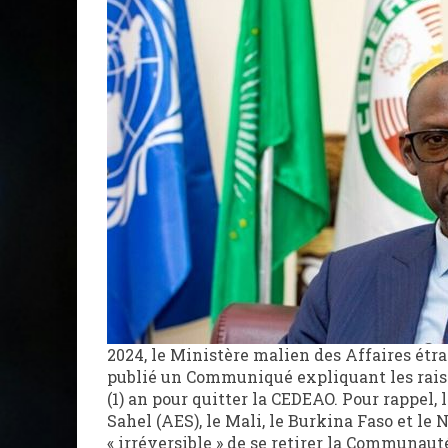
2024, le Ministère malien des Affaires étr
publié un Communiqué expliquant les raiso
(1) an pour quitter la CEDEAO. Pour rappel, l
Sahel (AES), le Mali, le Burkina Faso et le 
« irréversible » de se retirer la Communaut