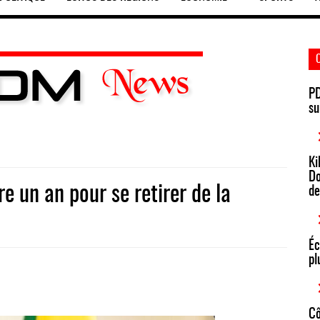
PD
su
Ki
Do
e un an pour se retirer de la
de
Éc
pl
Cô