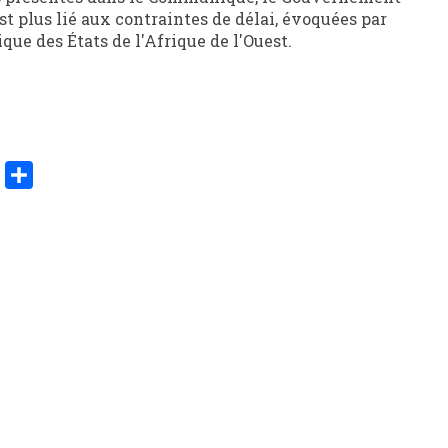
st plus lié aux contraintes de délai, évoquées par
e des États de l'Afrique de l'Ouest.
er
y
Share
k