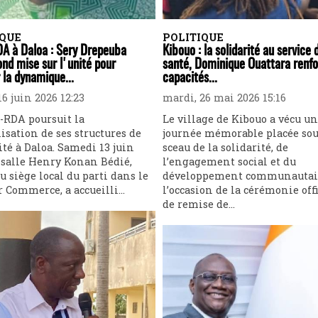
IQUE
POLITIQUE
A à Daloa : Sery Drepeuba
Kibouo : la solidarité au service 
nd mise sur l'unité pour
santé, Dominique Ouattara renfo
 la dynamique...
capacités...
6 juin 2026 12:23
mardi, 26 mai 2026 15:16
-RDA poursuit la
Le village de Kibouo a vécu u
isation de ses structures de
journée mémorable placée sou
té à Daloa. Samedi 13 juin
sceau de la solidarité, de
a salle Henry Konan Bédié,
l’engagement social et du
u siège local du parti dans le
développement communautai
r Commerce, a accueilli...
l’occasion de la cérémonie offi
de remise de...