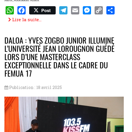
Maroc, Abdelkader Amara.
Post
WhatsApp
Facebook
Telegram
Email
Messenger
Copy
Share
Lire la suite...
Link
DALOA : YVES ZOGBO JUNIOR ILLUMINE
L’UNIVERSITÉ JEAN LOROUGNON GUÉDÉ
LORS D’UNE MASTERCLASS
EXCEPTIONNELLE DANS LE CADRE DU
FEMUA 17
Publication : 18 avril 2025