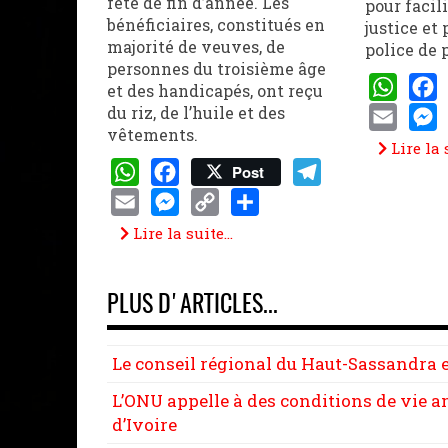
fête de fin d’année. Les
pour facili
bénéficiaires, constitués en
justice et
majorité de veuves, de
police de 
personnes du troisième âge
et des handicapés, ont reçu
du riz, de l’huile et des
WhatsAp
Face
vêtements.
Email
Mess
Lire la s
Post
WhatsApp
Facebook
Telegram
Email
Messenger
Copy
Share
Lire la suite...
Link
PLUS D'ARTICLES...
Le conseil régional du Haut-Sassandra 
L’ONU appelle à des conditions de vie am
d’Ivoire