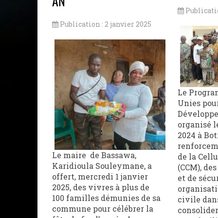
AN
Publicati
Publication : 2 janvier 2025
Le Progra
Unies pour
Développe
organisé l
2024 à Bot
renforcem
Le maire de Bassawa,
de la Cellu
Karidioula Souleymane, a
(CCM), des
offert, mercredi 1 janvier
et de sécur
2025, des vivres à plus de
organisati
100 familles démunies de sa
civile dan
commune pour célébrer la
consolider