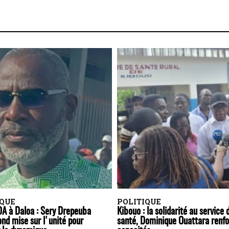
IQUE
POLITIQUE
A à Daloa : Sery Drepeuba
Kibouo : la solidarité au service 
nd mise sur l'unité pour
santé, Dominique Ouattara renfo