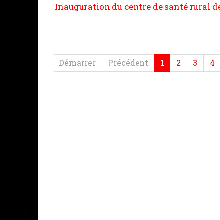
Inauguration du centre de santé rural 
Démarrer
Précédent
1
2
3
4