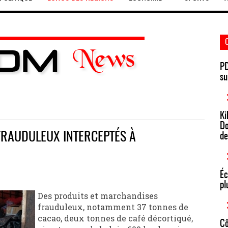
PD
su
Ki
Do
FRAUDULEUX INTERCEPTÉS À
de
Éc
pl
Des produits et marchandises
frauduleux, notamment 37 tonnes de
cacao, deux tonnes de café décortiqué,
Cô