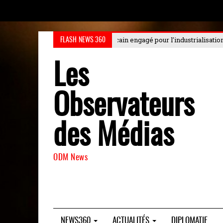
é pour l'industrialisation durable au Choiseul
: Le Choiseul Africa Busine
FLASH NEWS 360
Les
Observateurs
des Médias
ODM News
NEWS360
ACTUALITÉS
DIPLOMATIE