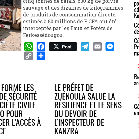
cinq tonnes de balais, 600 kg de poivre
po
sauvage et des dizaines de kilogrammes
ad
de produits de consommation directe,
Ko
estimés à 80 millions de F CFA ont été
Cô
interceptés par les Eaux et Forêts de
dé
Ferkessédougou.
Cô
Post
Pr
ma
WhatsApp
Facebook
Telegram
Email
Messenger
Copy
Share
Link
Re
so
 FORME LES
LE PRÉFET DE
DE SÉCURITÉ
ZUÉNOULA SALUE LA
CIÉTÉ CIVILE
RÉSILIENCE ET LE SENS
Cô
RO POUR
DU DEVOIR DE
en
ER L’ACCÈS À
L’INSPECTEUR DE
CE
KANZRA