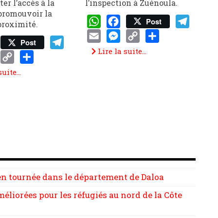
ter l’accès à la
l’inspection à Zuénoula.
 promouvoir la
Post
proximité.
WhatsApp
Facebook
Telegram
Post
Email
Messenger
Copy
Share
Lire la suite...
p
book
Telegram
Link
enger
Copy
Share
uite...
Link
en tournée dans le département de Daloa
éliorées pour les réfugiés au nord de la Côte