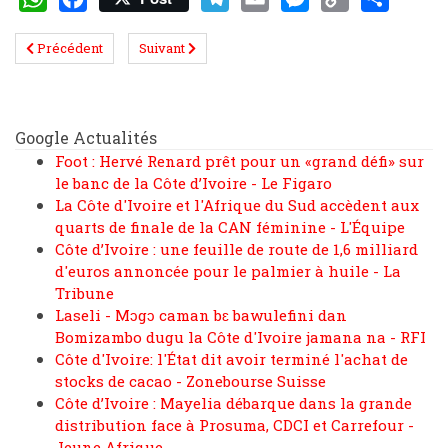
WhatsApp
Facebook
Telegram
Email
Messenger
Copy
Share
Précédent
Suivant
Link
Google Actualités
Foot : Hervé Renard prêt pour un «grand défi» sur
le banc de la Côte d’Ivoire - Le Figaro
La Côte d'Ivoire et l'Afrique du Sud accèdent aux
quarts de finale de la CAN féminine - L'Équipe
Côte d’Ivoire : une feuille de route de 1,6 milliard
d'euros annoncée pour le palmier à huile - La
Tribune
Laseli - Mɔgɔ caman bɛ bawulefini dan
Bomizambo dugu la Côte d'Ivoire jamana na - RFI
Côte d'Ivoire: l'État dit avoir terminé l'achat de
stocks de cacao - Zonebourse Suisse
Côte d’Ivoire : Mayelia débarque dans la grande
distribution face à Prosuma, CDCI et Carrefour -
Jeune Afrique