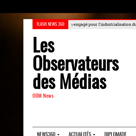
 pour l'industrialisation durable au Choiseul
: Le Choiseul Africa Busine
FLASH NEWS 360
Les
Observateurs
des Médias
ODM News
NEWS360
ACTUALITÉS
DIPLOMATIE