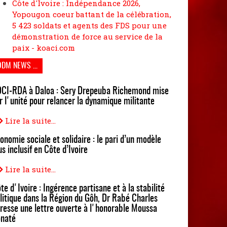
Côte d'Ivoire : Indépendance 2026,
Yopougon coeur battant de la célébration,
5 423 soldats et agents des FDS pour une
démonstration de force au service de la
paix - koaci.com
ODM NEWS ...
CI-RDA à Daloa : Sery Drepeuba Richemond mise
r l'unité pour relancer la dynamique militante
Lire la suite...
onomie sociale et solidaire : le pari d’un modèle
us inclusif en Côte d’Ivoire
Lire la suite...
te d'Ivoire : Ingérence partisane et à la stabilité
litique dans la Région du Gôh, Dr Rabé Charles
resse une lettre ouverte à l'honorable Moussa
naté