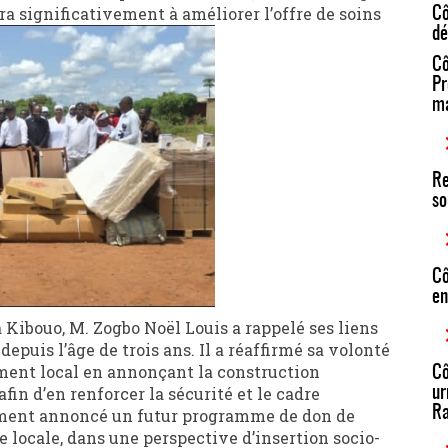
a significativement à améliorer l’offre de soins
Cô
dé
Cô
Pr
ma
Re
so
Cô
en
ibouo, M. Zogbo Noël Louis a rappelé ses liens
depuis l’âge de trois ans. Il a réaffirmé sa volonté
ent local en annonçant la construction
Cô
fin d’en renforcer la sécurité et le cadre
ur
Ra
lement annoncé un futur programme de don de
 locale, dans une perspective d’insertion socio-