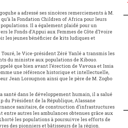
Zogoguhe a adressé ses sincères remerciements à M.
 qu’à la Fondation Children of Africa pour leurs
populations. Il a également plaidé pour un
rs le Fonds d’Appui aux Femmes de Côte d’Ivoire
ir les jeunes bénéficier de kits ludiques et
ouré, le Vice-président Zéré Yanlé a transmis les
nts du ministre aux populations de Kibouo.
 rappelé que bien avant l’érection de Vavoua et Issia
omme une référence historique et intellectuelle,
eur Jean Lorougnon ainsi que le père de M. Zogbo
la santé dans le développement humain, il a salué
ip du Président de la République, Alassane
ance sanitaire, de construction d’infrastructures
nt entre autres les ambulances obtenues grâce aux
horté les populations à poursuivre les efforts de
s des pionniers et bâtisseurs de la région.