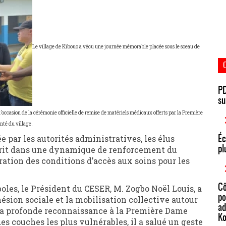
Le village de Kibouo a vécu une journée mémorable placée sous le sceau de
PD
su
occasion de la cérémonie officielle de remise de matériels médicaux offerts par la Première
nté du village.
ée par les autorités administratives, les élus
Éc
nscrit dans une dynamique de renforcement du
pl
ation des conditions d’accès aux soins pour les
les, le Président du CESER, M. Zogbo Noël Louis, a
Cô
po
hésion sociale et la mobilisation collective autour
ad
a profonde reconnaissance à la Première Dame
Ko
 couches les plus vulnérables, il a salué un geste