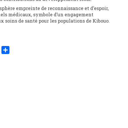
phère empreinte de reconnaissance et d’espoir,
ériels médicaux, symbole d’un engagement
x soins de santé pour les populations de Kibouo.
er
y
Share
k