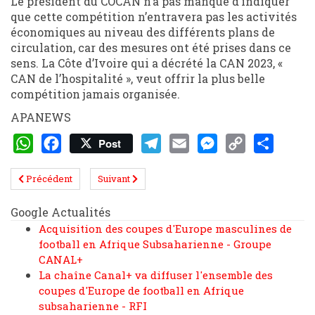
Le président du COCAN n’a pas manqué d’indiquer
que cette compétition n’entravera pas les activités
économiques au niveau des différents plans de
circulation, car des mesures ont été prises dans ce
sens. La Côte d’Ivoire qui a décrété la CAN 2023, «
CAN de l’hospitalité », veut offrir la plus belle
compétition jamais organisée.
APANEWS
Post
WhatsApp
Facebook
Telegram
Email
Messenger
Copy
Share
Précédent
Suivant
Link
Google Actualités
Acquisition des coupes d'Europe masculines de
football en Afrique Subsaharienne - Groupe
CANAL+
La chaîne Canal+ va diffuser l'ensemble des
coupes d'Europe de football en Afrique
subsaharienne - RFI