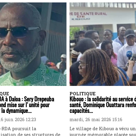
IQUE
POLITIQUE
A à Daloa : Sery Drepeuba
Kibouo : la solidarité au service 
nd mise sur l'unité pour
santé, Dominique Ouattara renfo
 la dynamique...
capacités...
6 juin 2026 12:23
mardi, 26 mai 2026 15:16
-RDA poursuit la
Le village de Kibouo a vécu u
isation de ses structures de
journée mémorable placée sou