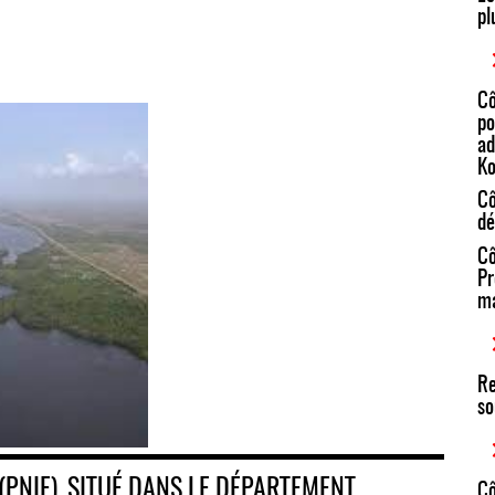
pl
Cô
po
ad
Ko
Cô
dé
Cô
Pr
ma
Re
so
 (PNIE), SITUÉ DANS LE DÉPARTEMENT
Cô