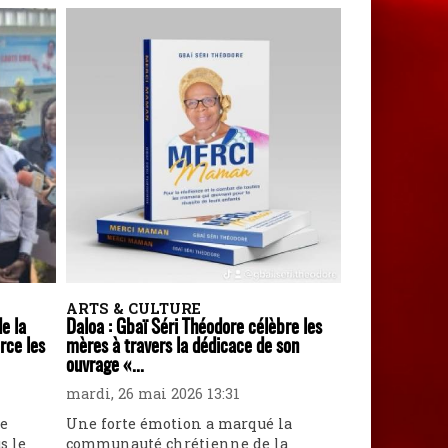
ARTS & CULTURE
de la
Daloa : Gbaï Séri Théodore célèbre les
rce les
mères à travers la dédicace de son
ouvrage «...
mardi, 26 mai 2026 13:31
ne
Une forte émotion a marqué la
s le
communauté chrétienne de la