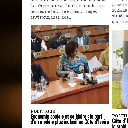
proximi
La cérémonie a réuni de nombreux
2026, l
jeunes de la ville et des villages
située a
environnants, des...
quartie
POLITIQUE
POLIT
Économie sociale et solidaire : le pari
Côte d'I
d’un modèle plus inclusif en Côte d’Ivoire
la stabi