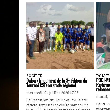
SOCIÉTÉ
POLIT
PDCI-RD
Daloa : lancement de la 3ᵉ édition du
Richemo
Tournoi RSD au stade régional
relancer
mercredi, 01 juillet 2026 17:35
mardi, 1
La 3ᵉ édition du Tournoi RSD a été
Le PDCI
officiellement lancée le samedi 27
réorgan
juin 2026 au stade régional de Daloa.