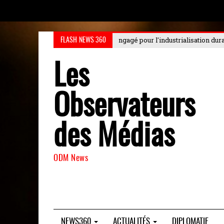
dustrialisation durable au Choiseul
: Le Choiseul Africa Business Forum 20
FLASH NEWS 360
Les
Observateurs
des Médias
ODM News
NEWS360
ACTUALITÉS
DIPLOMATIE