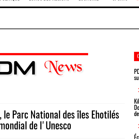
PD
su
Ki
Do
 le Parc National des îles Ehotilés
de
 mondial de l'Unesco
Éc