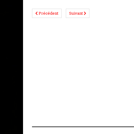
WhatsApp
Facebook
Telegram
Email
Messeng
Cop
Lin
Précédent
Suivant