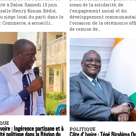
té à Daloa. Samedi 13 juin
sceau de la solidarité, de
a salle Henry Konan Bédié,
l’engagement social et du
u siège local du parti dans le
développement communautai
r Commerce, a accueilli...
l’occasion de la cérémonie offi
de remise de...
IQUE
voire : Ingérence partisane et à
POLITIQUE
lité politique dans la Région du
Côte d'Ivoire : Téné Birahima Ou