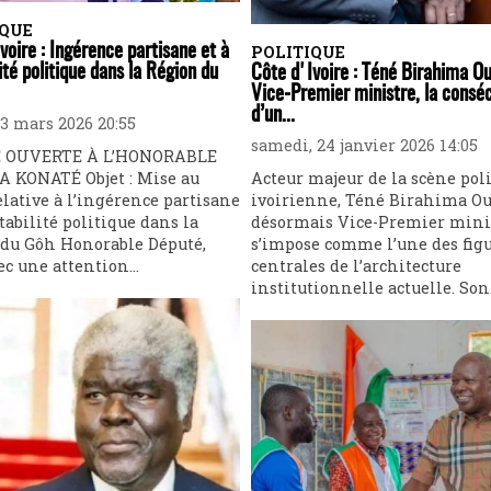
IQUE
voire : Ingérence partisane et à
POLITIQUE
lité politique dans la Région du
Côte d'Ivoire : Téné Birahima Ou
Vice-Premier ministre, la consé
d’un...
23 mars 2026 20:55
samedi, 24 janvier 2026 14:05
 OUVERTE À L’HONORABLE
 KONATÉ Objet : Mise au
Acteur majeur de la scène pol
elative à l’ingérence partisane
ivoirienne, Téné Birahima Ou
stabilité politique dans la
désormais Vice-Premier minis
du Gôh Honorable Député,
s’impose comme l’une des fig
ec une attention...
centrales de l’architecture
institutionnelle actuelle. Son.