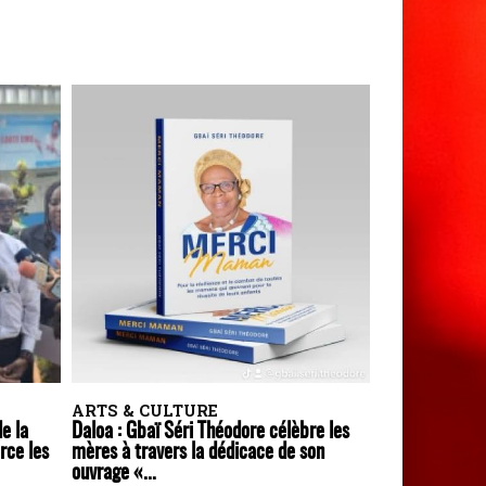
ARTS & CULTURE
de la
Daloa : Gbaï Séri Théodore célèbre les
rce les
mères à travers la dédicace de son
ouvrage «...