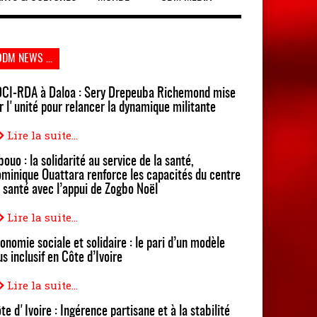
ODM NEWS ...
CI-RDA à Daloa : Sery Drepeuba Richemond mise
r l'unité pour relancer la dynamique militante
Lire la suite...
bouo : la solidarité au service de la santé,
minique Ouattara renforce les capacités du centre
 santé avec l’appui de Zogbo Noël
Lire la suite...
onomie sociale et solidaire : le pari d’un modèle
us inclusif en Côte d’Ivoire
Lire la suite...
te d'Ivoire : Ingérence partisane et à la stabilité