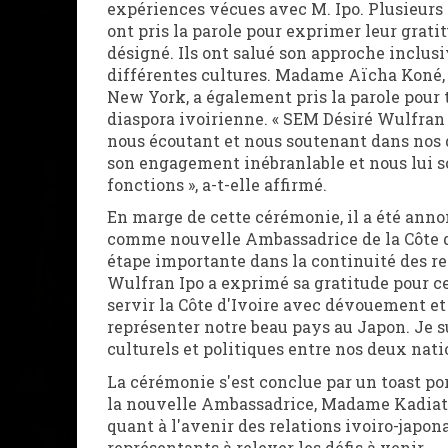
expériences vécues avec M. Ipo. Plusieurs
ont pris la parole pour exprimer leur grat
désigné. Ils ont salué son approche inclusi
différentes cultures. Madame Aïcha Koné,
New York, a également pris la parole pour t
diaspora ivoirienne. « SEM Désiré Wulfran
nous écoutant et nous soutenant dans nos
son engagement inébranlable et nous lui s
fonctions », a-t-elle affirmé.
En marge de cette cérémonie, il a été an
comme nouvelle Ambassadrice de la Côte d
étape importante dans la continuité des re
Wulfran Ipo a exprimé sa gratitude pour c
servir la Côte d'Ivoire avec dévouement et
représenter notre beau pays au Japon. Je s
culturels et politiques entre nos deux nation
La cérémonie s'est conclue par un toast po
la nouvelle Ambassadrice, Madame Kadiato
quant à l'avenir des relations ivoiro-japon
représentants à relever les défis à venir.