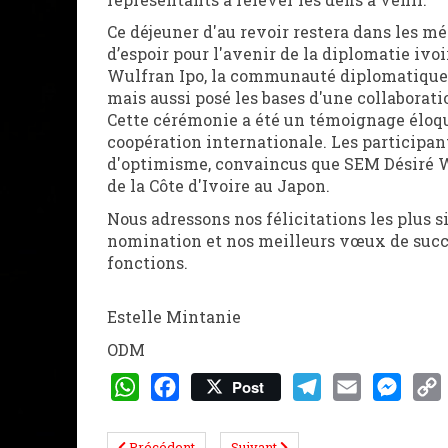
Ce déjeuner d'au revoir restera dans les
d’espoir pour l'avenir de la diplomatie ivo
Wulfran Ipo, la communauté diplomatique 
mais aussi posé les bases d'une collaborat
Cette cérémonie a été un témoignage éloqu
coopération internationale. Les participant
d'optimisme, convaincus que SEM Désiré Wu
de la Côte d'Ivoire au Japon.
Nous adressons nos félicitations les plus 
nomination et nos meilleurs vœux de suc
fonctions.
Estelle Mintanie
ODM
Post
WhatsApp
Facebook
Telegram
Email
Messeng
Cop
Lin
Précédent
Suivant