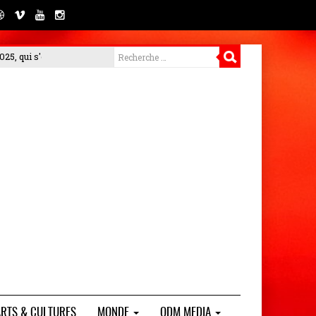
 met en garde contre les arnaques et rappelle la gratuité de son pro
ARTS & CULTURES
MONDE
ODM MEDIA