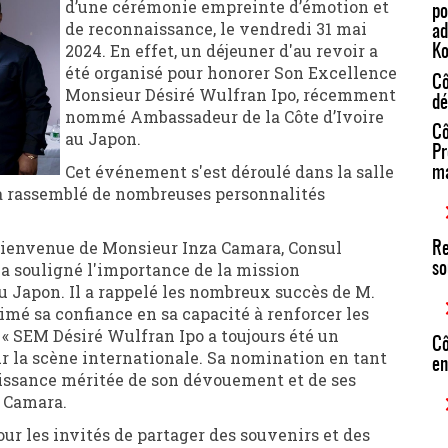
d’une cérémonie empreinte d’émotion et
po
de reconnaissance, le vendredi 31 mai
ad
2024. En effet, un déjeuner d'au revoir a
Ko
été organisé pour honorer Son Excellence
Cô
Monsieur Désiré Wulfran Ipo, récemment
dé
nommé Ambassadeur de la Côte d’Ivoire
Cô
au Japon.
Pr
Cet événement s'est déroulé dans la salle
ma
a rassemblé de nombreuses personnalités
 bienvenue de Monsieur Inza Camara, Consul
Re
 a souligné l'importance de la mission
so
 Japon. Il a rappelé les nombreux succès de M.
mé sa confiance en sa capacité à renforcer les
. « SEM Désiré Wulfran Ipo a toujours été un
Cô
ur la scène internationale. Sa nomination en tant
en
ssance méritée de son dévouement et de ses
. Camara.
ur les invités de partager des souvenirs et des