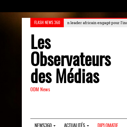
der africain engagé pour l'industrialisation durable au Choiseul
: Le Choi
FLASH NEWS 360
Les
Observateurs
des Médias
ODM News
NEWS360
ACTUALITÉS
DIPLOMATIE