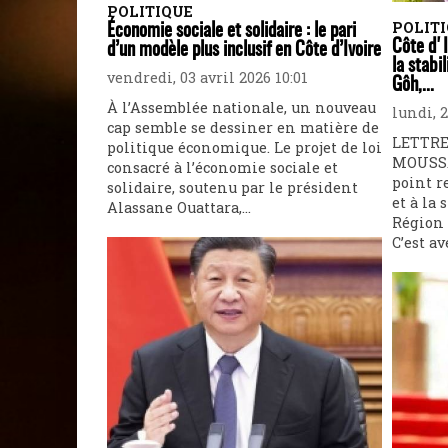
POLITIQUE
POLIT
Économie sociale et solidaire : le pari
Côte d'I
d’un modèle plus inclusif en Côte d’Ivoire
la stabi
vendredi, 03 avril 2026 10:01
Gôh,...
À l’Assemblée nationale, un nouveau
lundi, 
cap semble se dessiner en matière de
LETTRE
politique économique. Le projet de loi
MOUSSA
consacré à l’économie sociale et
point r
solidaire, soutenu par le président
et à la 
Alassane Ouattara,...
Région 
C’est av