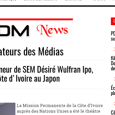
PD
su
ateurs des Médias
Ki
Do
neur de SEM Désiré Wulfran Ipo,
de
te d'Ivoire au Japon
Éc
pl
La Mission Permanente de la Côte d’Ivoire
auprès des Nations Unies a été le théâtre
Cô