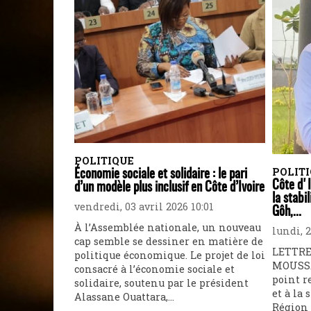
POLITIQUE
POLIT
Économie sociale et solidaire : le pari
Côte d'I
d’un modèle plus inclusif en Côte d’Ivoire
la stabi
vendredi, 03 avril 2026 10:01
Gôh,...
À l’Assemblée nationale, un nouveau
lundi, 
cap semble se dessiner en matière de
LETTRE
politique économique. Le projet de loi
MOUSSA
consacré à l’économie sociale et
point r
solidaire, soutenu par le président
et à la 
Alassane Ouattara,...
Région 