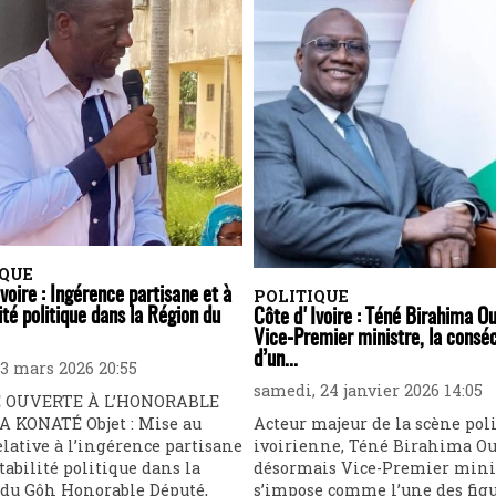
IQUE
voire : Ingérence partisane et à
POLITIQUE
lité politique dans la Région du
Côte d'Ivoire : Téné Birahima Ou
Vice-Premier ministre, la consé
d’un...
23 mars 2026 20:55
samedi, 24 janvier 2026 14:05
 OUVERTE À L’HONORABLE
 KONATÉ Objet : Mise au
Acteur majeur de la scène pol
elative à l’ingérence partisane
ivoirienne, Téné Birahima Ou
stabilité politique dans la
désormais Vice-Premier minis
du Gôh Honorable Député,
s’impose comme l’une des fig