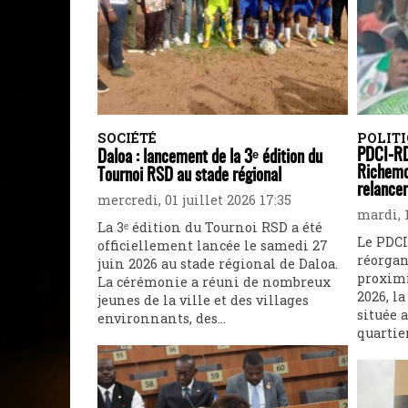
SOCIÉTÉ
POLIT
PDCI-RD
Daloa : lancement de la 3ᵉ édition du
Richemo
Tournoi RSD au stade régional
relancer
mercredi, 01 juillet 2026 17:35
mardi, 1
La 3ᵉ édition du Tournoi RSD a été
Le PDCI
officiellement lancée le samedi 27
réorgan
juin 2026 au stade régional de Daloa.
proximi
La cérémonie a réuni de nombreux
2026, l
jeunes de la ville et des villages
située a
environnants, des...
quartie