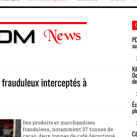
PD
su
Ki
Do
 frauduleux interceptés à
de
Éc
pl
Des produits et marchandises
frauduleux, notamment 37 tonnes de
Cô
cacao, deux tonnes de café décortiqué,