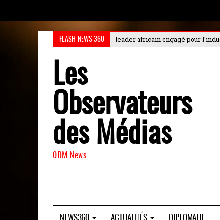
r africain engagé pour l'industrialisation durable au Choiseul
: Le Chois
FLASH NEWS 360
Les
Observateurs
des Médias
ODM News
NEWS360
ACTUALITÉS
DIPLOMATIE