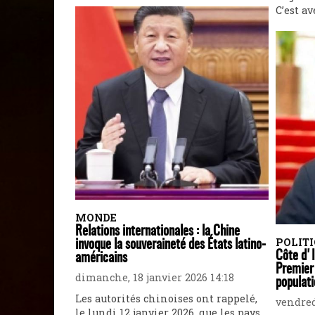
C’est av
MONDE
Relations internationales : la Chine
POLIT
invoque la souveraineté des États latino-
Côte d'
américains
Premier 
dimanche, 18 janvier 2026 14:18
populati
Les autorités chinoises ont rappelé,
vendred
le lundi 12 janvier 2026, que les pays