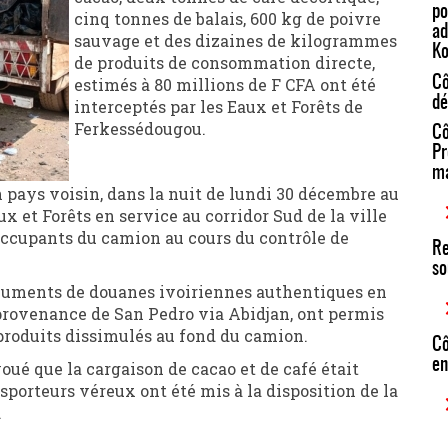
po
cinq tonnes de balais, 600 kg de poivre
ad
sauvage et des dizaines de kilogrammes
Ko
de produits de consommation directe,
estimés à 80 millions de F CFA ont été
Cô
dé
interceptés par les Eaux et Forêts de
Ferkessédougou.
Cô
Pr
ma
n pays voisin, dans la nuit de lundi 30 décembre au
 et Forêts en service au corridor Sud de la ville
s occupants du camion au cours du contrôle de
Re
so
ocuments de douanes ivoiriennes authentiques en
 provenance de San Pedro via Abidjan, ont permis
 produits dissimulés au fond du camion.
Cô
en
ué que la cargaison de cacao et de café était
sporteurs véreux ont été mis à la disposition de la
.