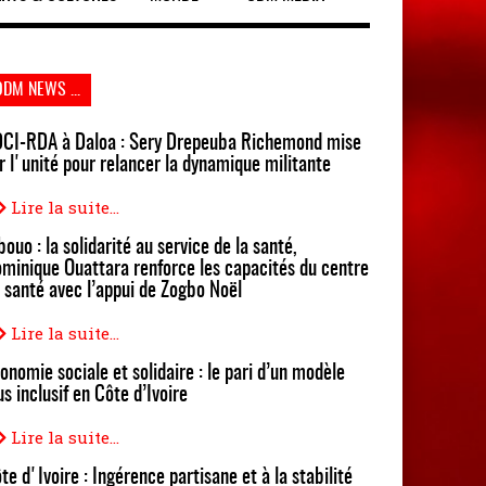
ODM NEWS ...
CI-RDA à Daloa : Sery Drepeuba Richemond mise
r l'unité pour relancer la dynamique militante
Lire la suite...
bouo : la solidarité au service de la santé,
minique Ouattara renforce les capacités du centre
 santé avec l’appui de Zogbo Noël
Lire la suite...
onomie sociale et solidaire : le pari d’un modèle
us inclusif en Côte d’Ivoire
Lire la suite...
te d'Ivoire : Ingérence partisane et à la stabilité