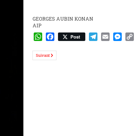
GEORGES AUBIN KONAN
AIP
Post
WhatsApp
Facebook
Telegram
Email
Messeng
Cop
Lin
Suivant