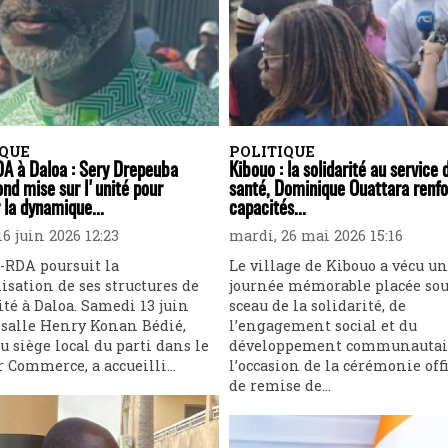
IQUE
POLITIQUE
A à Daloa : Sery Drepeuba
Kibouo : la solidarité au service 
nd mise sur l'unité pour
santé, Dominique Ouattara renfo
 la dynamique...
capacités...
6 juin 2026 12:23
mardi, 26 mai 2026 15:16
-RDA poursuit la
Le village de Kibouo a vécu u
isation de ses structures de
journée mémorable placée sou
té à Daloa. Samedi 13 juin
sceau de la solidarité, de
a salle Henry Konan Bédié,
l’engagement social et du
u siège local du parti dans le
développement communautai
r Commerce, a accueilli...
l’occasion de la cérémonie offi
de remise de...