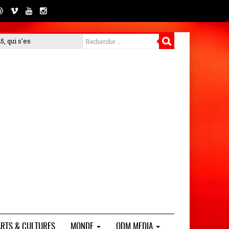
met en garde contre les arnaques et rappelle la gratuité de son proce
ARTS & CULTURES
MONDE
ODM MEDIA