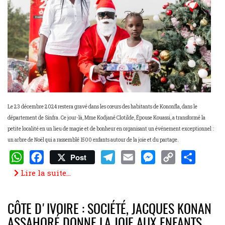
Le 23 décembre 2024 restera gravé dans les cœurs des habitants de Kononfla, dans le
département de Sinfra. Ce jour-là, Mme Kodjané Clotilde, Épouse Kouassi, a transformé la
petite localité en un lieu de magie et de bonheur en organisant un événement exceptionnel :
un arbre de Noël qui a rassemblé 1500 enfants autour de la joie et du partage.
Post
WhatsApp
Facebook
Telegram
Email
Messenger
Copy
Share
Lire la suite...
Link
CÔTE D'IVOIRE : SOCIÉTÉ, JACQUES KONAN
ASSAHORÉ DONNE LA JOIE AUX ENFANTS