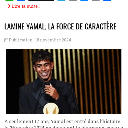
WhatsApp
Facebook
Telegram
Email
Messenger
Copy
Share
Lire la suite...
Link
LAMINE YAMAL, LA FORCE DE CARACTÈRE
Publication : 18 novembre 2024
À seulement 17 ans, Yamal est entré dans l’histoire
le 26 octobre 2024 en devenant le plus jeune joueur à