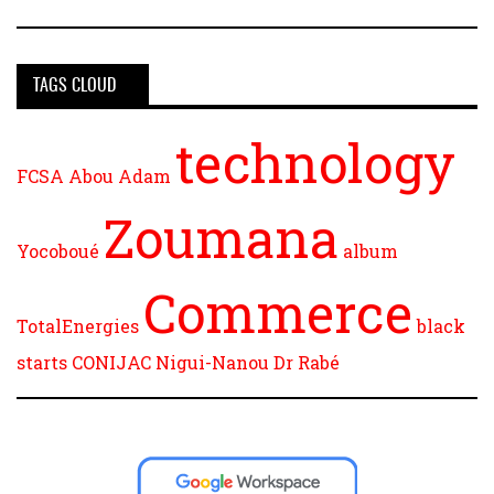
TAGS CLOUD
technology
FCSA
Abou Adam
Zoumana
Yocoboué
album
Commerce
TotalEnergies
black
starts
CONIJAC
Nigui-Nanou
Dr Rabé