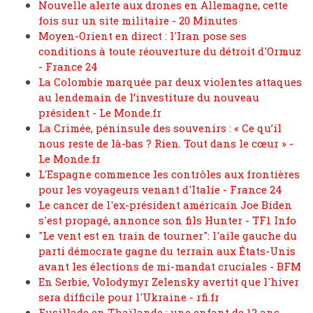
Nouvelle alerte aux drones en Allemagne, cette
fois sur un site militaire - 20 Minutes
Moyen-Orient en direct : l'Iran pose ses
conditions à toute réouverture du détroit d'Ormuz
- France 24
La Colombie marquée par deux violentes attaques
au lendemain de l’investiture du nouveau
président - Le Monde.fr
La Crimée, péninsule des souvenirs : « Ce qu’il
nous reste de là-bas ? Rien. Tout dans le cœur » -
Le Monde.fr
L'Espagne commence les contrôles aux frontières
pour les voyageurs venant d'Italie - France 24
Le cancer de l'ex-président américain Joe Biden
s'est propagé, annonce son fils Hunter - TF1 Info
"Le vent est en train de tourner": l'aile gauche du
parti démocrate gagne du terrain aux États-Unis
avant les élections de mi-mandat cruciales - BFM
En Serbie, Volodymyr Zelensky avertit que l'hiver
sera difficile pour l'Ukraine - rfi.fr
Fusillade en Thaïlande : une enfant de 12 ans