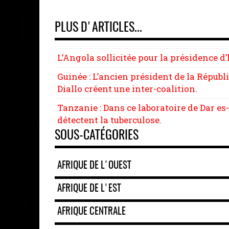
Link
PLUS D'ARTICLES...
L’Angola sollicitée pour la présidence
Guinée : L’ancien président de la Répub
Diallo créent une inter-coalition.
Tanzanie : Dans ce laboratoire de Dar e
détectent la tuberculose.
SOUS-CATÉGORIES
AFRIQUE DE L'OUEST
AFRIQUE DE L'EST
AFRIQUE CENTRALE