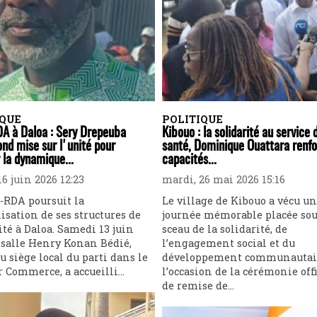
IQUE
POLITIQUE
A à Daloa : Sery Drepeuba
Kibouo : la solidarité au service 
nd mise sur l'unité pour
santé, Dominique Ouattara renfo
 la dynamique...
capacités...
6 juin 2026 12:23
mardi, 26 mai 2026 15:16
-RDA poursuit la
Le village de Kibouo a vécu u
isation de ses structures de
journée mémorable placée sou
té à Daloa. Samedi 13 juin
sceau de la solidarité, de
a salle Henry Konan Bédié,
l’engagement social et du
u siège local du parti dans le
développement communautai
r Commerce, a accueilli...
l’occasion de la cérémonie offi
de remise de...