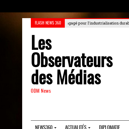
r l'industrialisation durable au Choiseul
: Le Choiseul Africa Business Fo
FLASH NEWS 360
Les
Observateurs
des Médias
ODM News
NEWS360
ACTUALITÉS
DIPLOMATIE