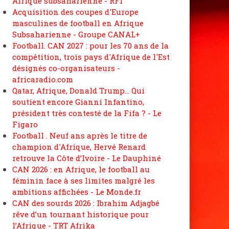
Afrique subsaharienne - RFI
Acquisition des coupes d'Europe
masculines de football en Afrique
Subsaharienne - Groupe CANAL+
Football. CAN 2027 : pour les 70 ans de la
compétition, trois pays d'Afrique de l'Est
désignés co-organisateurs -
africaradio.com
Qatar, Afrique, Donald Trump... Qui
soutient encore Gianni Infantino,
président très contesté de la Fifa ? - Le
Figaro
Football . Neuf ans après le titre de
champion d'Afrique, Hervé Renard
retrouve la Côte d’Ivoire - Le Dauphiné
CAN 2026 : en Afrique, le football au
féminin face à ses limites malgré les
ambitions affichées - Le Monde.fr
CAN des sourds 2026 : Ibrahim Adjagbé
rêve d’un tournant historique pour
l’Afrique - TRT Afrika