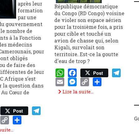
après leur
République démocratique
formation
du Congo (RD Congo) voisine
par une
de violer son espace aérien
 du gouvernement
pour la troisième fois, a pris
 le nombre de
pour cible et touché un
ts à la Fonction
avion de chasse qui, selon
 des médecins
Kigali, survolait son
Camerounais, pour
territoire. Est-ce la goutte
sont obligés
d'eau de trop ?
ou de faire des
différentes de leur
Post
C Afrique s’est
WhatsApp
Facebook
Telegram
 la question dans
Email
Messenger
Copy
Share
Lire la suite...
n Au Cœur de
Link
Post
G
p
book
Telegram
enger
Copy
Share
uite...
Link