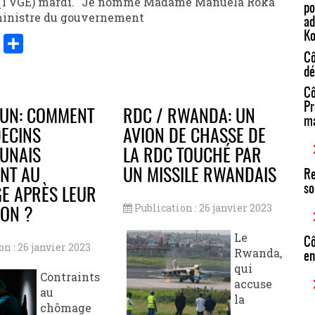
t (TVGE) mardi. "Je nomme Madame Manuela Roka
po
ministre du gouvernement
ad
Ko
Cô
er
y
Share
dé
k
Cô
Pr
UN: COMMENT
RDC / RWANDA: UN
ma
ECINS
AVION DE CHASSE DE
UNAIS
LA RDC TOUCHÉ PAR
NT AU
UN MISSILE RWANDAIS
Re
so
E APRÈS LEUR
Publication : 26 janvier 2023
ON ?
Le
Cô
on : 26 janvier 2023
Rwanda,
en
qui
Contraints
accuse
au
la
chômage