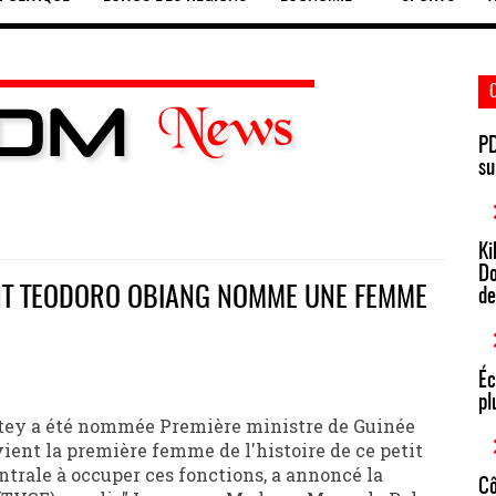
PD
su
Ki
Do
ENT TEODORO OBIANG NOMME UNE FEMME
de
Éc
pl
ey a été nommée Première ministre de Guinée
vient la première femme de l'histoire de ce petit
ntrale à occuper ces fonctions, a annoncé la
Cô