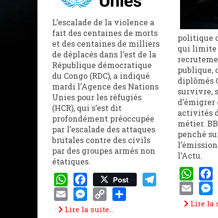
L’escalade de la violence a
fait des centaines de morts
politique
et des centaines de milliers
qui limite
de déplacés dans l’est de la
recrutemen
République démocratique
publique,
du Congo (RDC), a indiqué
diplômés 
mardi l’Agence des Nations
survivre, 
Unies pour les réfugiés
d’émigrer 
(HCR), qui s’est dit
activités 
profondément préoccupée
métier. BB
par l’escalade des attaques
penché sur
brutales contre des civils
l’émissio
par des groupes armés non
l’Actu.
étatiques.
Post
WhatsAp
Face
WhatsApp
Facebook
Telegram
Email
Mess
Lire la s
Email
Messenger
Copy
Share
Lire la suite...