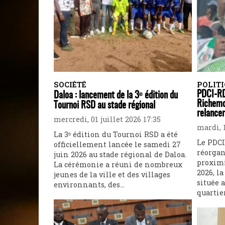
SOCIÉTÉ
POLIT
PDCI-RD
Daloa : lancement de la 3ᵉ édition du
Richemo
Tournoi RSD au stade régional
relancer
mercredi, 01 juillet 2026 17:35
mardi, 1
La 3ᵉ édition du Tournoi RSD a été
Le PDCI
officiellement lancée le samedi 27
réorgan
juin 2026 au stade régional de Daloa.
proximi
La cérémonie a réuni de nombreux
2026, l
jeunes de la ville et des villages
située a
environnants, des...
quartie