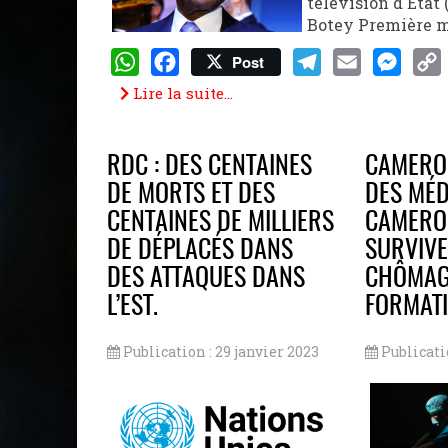
télévision d'Eta
Botey Première 
Post
WhatsApp
Facebook
Telegram
Email
Messeng
Cop
Lire la suite...
Lin
RDC : DES CENTAINES
CAMERO
DE MORTS ET DES
DES MÉD
CENTAINES DE MILLIERS
CAMERO
DE DÉPLACÉS DANS
SURVIVE
DES ATTAQUES DANS
CHÔMAG
L’EST.
FORMATI
Publication : 29 janvier 2023
Publicati