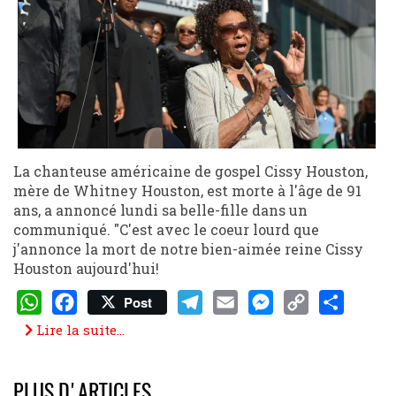
La chanteuse américaine de gospel Cissy Houston,
mère de Whitney Houston, est morte à l'âge de 91
ans, a annoncé lundi sa belle-fille dans un
communiqué. "C'est avec le coeur lourd que
j'annonce la mort de notre bien-aimée reine Cissy
Houston aujourd'hui!
Post
WhatsApp
Facebook
Telegram
Email
Messenger
Copy
Share
Lire la suite...
Link
PLUS D'ARTICLES...