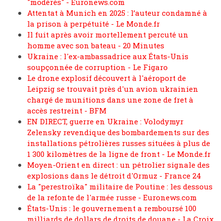
"modérés" - Euronews.com
Attentat à Munich en 2025 : l’auteur condamné à
la prison à perpétuité - Le Monde.fr
Il fuit après avoir mortellement percuté un
homme avec son bateau - 20 Minutes
Ukraine : l'ex-ambassadrice aux États-Unis
soupçonnée de corruption - Le Figaro
Le drone explosif découvert à l'aéroport de
Leipzig se trouvait près d'un avion ukrainien
chargé de munitions dans une zone de fret à
accès restreint - BFM
EN DIRECT, guerre en Ukraine : Volodymyr
Zelensky revendique des bombardements sur des
installations pétrolières russes situées à plus de
1 300 kilomètres de la ligne de front - Le Monde.fr
Moyen-Orient en direct : un pétrolier signale des
explosions dans le détroit d'Ormuz - France 24
La "perestroïka" militaire de Poutine : les dessous
de la refonte de l'armée russe - Euronews.com
États-Unis : le gouvernement a remboursé 100
milliards de dollars de droits de douane - La Croix