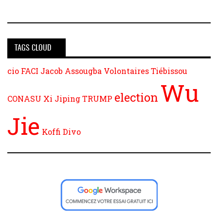
TAGS CLOUD
cio
FACI
Jacob Assougba
Volontaires
Tiébissou
Wu
election
CONASU
Xi Jiping
TRUMP
Jie
Koffi
Divo