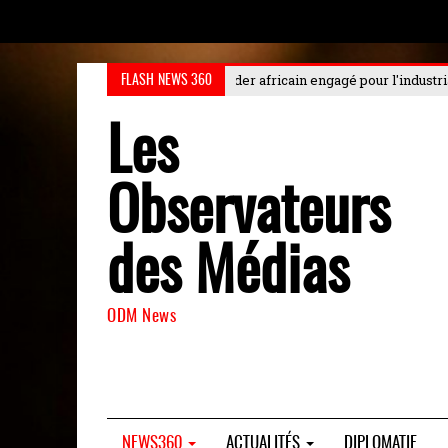
er africain engagé pour l'industrialisation durable au Choiseul
: Le Chois
FLASH NEWS 360
Les
Observateurs
des Médias
ODM News
NEWS360
ACTUALITÉS
DIPLOMATIE