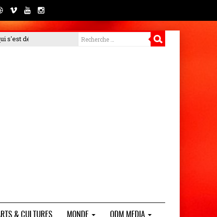
met en garde contre les arnaques et rappelle la gratuité de son proce
ARTS & CULTURES
MONDE
ODM MEDIA