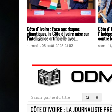
Côte d'Ivoire : Face aux risques
Côte d'I
climatiques, la Côte d’Ivoire mise sur
l'Indépe
l’intelligence artificielle avec...
contre 
samedi, 08 août 2026 21:02
samedi,
Saisir
partie
du
CÔTE D’IVOIRE : LA JOURNALISTE PR