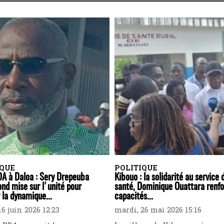
IQUE
POLITIQUE
A à Daloa : Sery Drepeuba
Kibouo : la solidarité au service 
nd mise sur l'unité pour
santé, Dominique Ouattara renfo
 la dynamique...
capacités...
6 juin 2026 12:23
mardi, 26 mai 2026 15:16