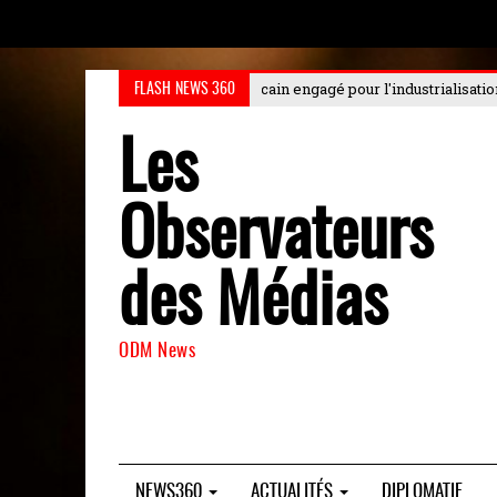
agé pour l'industrialisation durable au Choiseul
: Le Choiseul Africa Busi
FLASH NEWS 360
Les
Observateurs
des Médias
ODM News
NEWS360
ACTUALITÉS
DIPLOMATIE