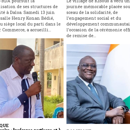
-RDA poursuit la
Le village de Kibouo a vécu u
isation de ses structures de
journée mémorable placée sou
té à Daloa. Samedi 13 juin
sceau de la solidarité, de
a salle Henry Konan Bédié,
l’engagement social et du
u siège local du parti dans le
développement communautai
r Commerce, a accueilli...
l’occasion de la cérémonie offi
de remise de...
IQUE