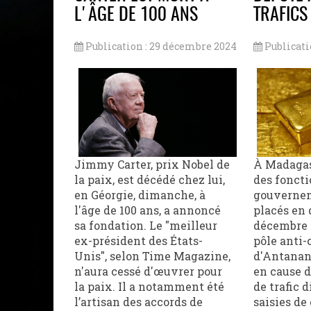
L'ÂGE DE 100 ANS
TRAFICS
Publication : 29 décembre 2024
Publicati
Jimmy Carter, prix Nobel de
À Madagas
la paix, est décédé chez lui,
des foncti
en Géorgie, dimanche, à
gouvernem
l'âge de 100 ans, a annoncé
placés en 
sa fondation. Le "meilleur
décembre 
ex-président des États-
pôle anti-
Unis", selon Time Magazine,
d'Antanana
n'aura cessé d'œuvrer pour
en cause d
la paix. Il a notamment été
de trafic d
l’artisan des accords de
saisies de