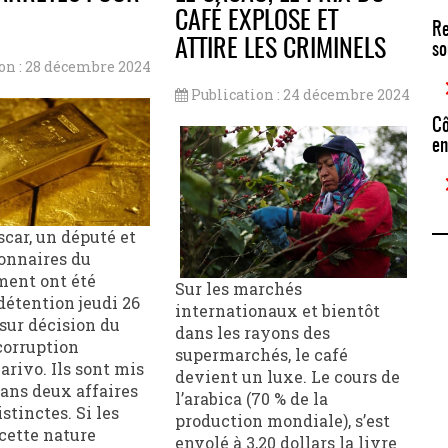
CAFÉ EXPLOSE ET
Re
ATTIRE LES CRIMINELS
so
on : 28 décembre 2024
Publication : 24 décembre 2024
Cô
en
car, un député et
onnaires du
ent ont été
Sur les marchés
détention jeudi 26
internationaux et bientôt
sur décision du
dans les rayons des
corruption
supermarchés, le café
rivo. Ils sont mis
devient un luxe. Le cours de
ans deux affaires
l’arabica (70 % de la
istinctes. Si les
production mondiale), s’est
 cette nature
envolé à 3,20 dollars la livre