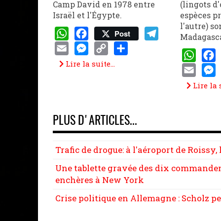
Camp David en 1978 entre
(lingots d'
Israël et l'Égypte.
espèces p
l'autre) s
Post
Madagasca
WhatsApp
Facebook
Telegram
Email
Messenger
Copy
Share
Lire la suite...
WhatsAp
Face
Link
Email
Mess
Lire la s
PLUS D'ARTICLES...
Trafic de drogue: à l'aéroport de Roissy,
Une tablette gravée des dix commandem
enchères à New York
Crise politique en Allemagne : Scholz p