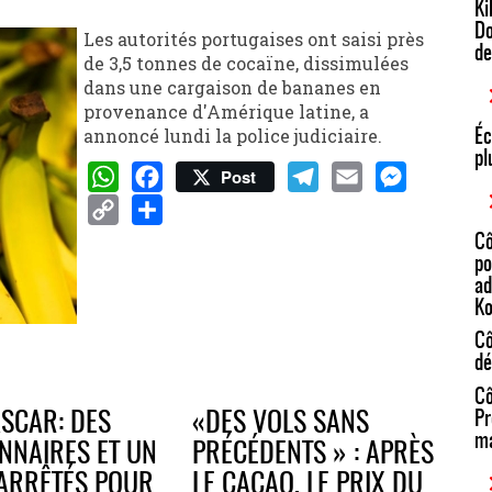
Ki
Do
Les autorités portugaises ont saisi près
de
de 3,5 tonnes de cocaïne, dissimulées
dans une cargaison de bananes en
provenance d'Amérique latine, a
annoncé lundi la police judiciaire.
Éc
pl
Post
WhatsApp
Facebook
Telegram
Email
Messenger
Copy
Share
Cô
po
Link
ad
Ko
Cô
dé
Cô
Pr
SCAR: DES
«DES VOLS SANS
ma
NNAIRES ET UN
PRÉCÉDENTS » : APRÈS
ARRÊTÉS POUR
LE CACAO, LE PRIX DU