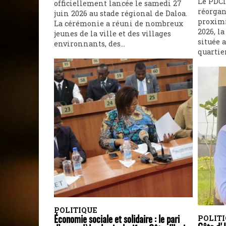
Le PDCI
officiellement lancée le samedi 27
réorgan
juin 2026 au stade régional de Daloa.
proximi
La cérémonie a réuni de nombreux
2026, l
jeunes de la ville et des villages
située a
environnants, des...
quartie
POLITIQUE
POLIT
Économie sociale et solidaire : le pari