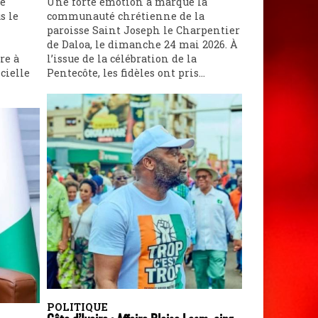
ne
Une forte émotion a marqué la
s le
communauté chrétienne de la
paroisse Saint Joseph le Charpentier
de Daloa, le dimanche 24 mai 2026. À
re à
l’issue de la célébration de la
cielle
Pentecôte, les fidèles ont pris...
POLITIQUE