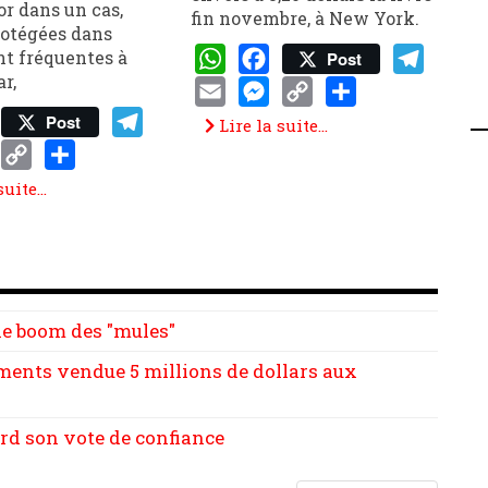
or dans un cas,
fin novembre, à New York.
rotégées dans
ont fréquentes à
Post
r,
WhatsApp
Facebook
Telegram
Email
Messenger
Copy
Share
Post
Lire la suite...
Link
p
book
Telegram
enger
Copy
Share
uite...
Link
 le boom des "mules"
ents vendue 5 millions de dollars aux
erd son vote de confiance