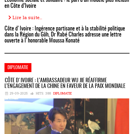
Économie sociale et solidaire : le pari d’un modèle plus inclusif
en Côte d’Ivoire
Lire la suite...
Côte d'Ivoire : Ingérence partisane et à la stabilité politique
dans la Région du Gôh, Dr Rabé Charles adresse une lettre
ouverte à l'honorable Moussa Konaté
DIPLOMATIE
CÔTE D'IVOIRE : L’AMBASSADEUR WU JIE RÉAFFIRME
L’ENGAGEMENT DE LA CHINE EN FAVEUR DE LA PAIX MONDIALE
29-09-2025
HITS:
388
DIPLOMATIE