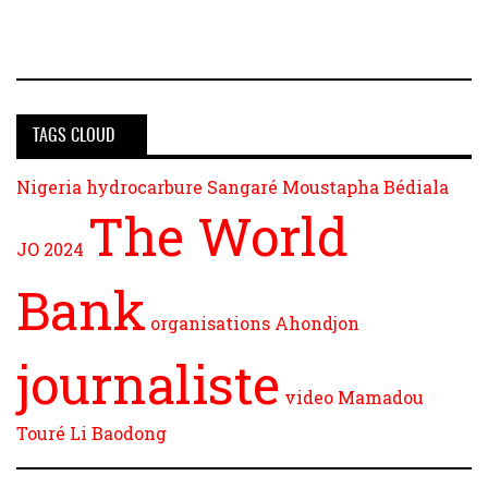
TAGS CLOUD
Nigeria
hydrocarbure
Sangaré Moustapha
Bédiala
The World
JO 2024
Bank
organisations
Ahondjon
journaliste
video
Mamadou
Touré
Li Baodong