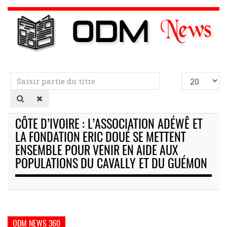
Saisir
Afficher
partie
#
du
titre
CÔTE D’IVOIRE : L’ASSOCIATION ADÉWÊ ET
LA FONDATION ERIC DOUÉ SE METTENT
ENSEMBLE POUR VENIR EN AIDE AUX
POPULATIONS DU CAVALLY ET DU GUÉMON
ODM NEWS 360