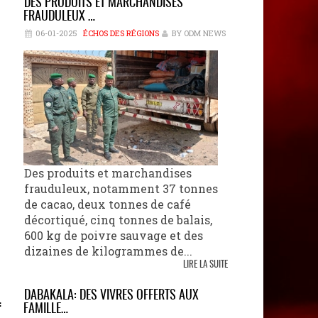
DES PRODUITS ET MARCHANDISES
FRAUDULEUX …
06-01-2025
ÉCHOS DES RÉGIONS
BY ODM NEWS
Des produits et marchandises
frauduleux, notamment 37 tonnes
de cacao, deux tonnes de café
décortiqué, cinq tonnes de balais,
600 kg de poivre sauvage et des
dizaines de kilogrammes de...
LIRE LA SUITE
DABAKALA: DES VIVRES OFFERTS AUX
f
FAMILLE…