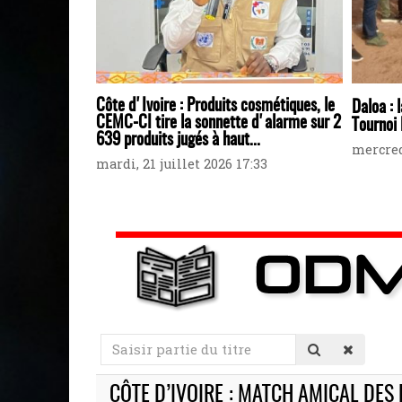
Côte d'Ivoire : Produits cosmétiques, le
Daloa : 
CEMC-CI tire la sonnette d'alarme sur 2
Tournoi 
639 produits jugés à haut...
mercredi
mardi, 21 juillet 2026 17:33
Saisir
partie
du
CÔTE D’IVOIRE : MATCH AMICAL DES