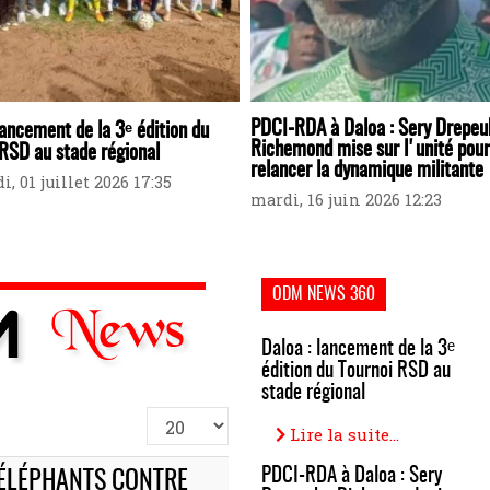
PDCI-RDA à Daloa : Sery Drepe
lancement de la 3ᵉ édition du
Richemond mise sur l'unité pour
RSD au stade régional
relancer la dynamique militante
, 01 juillet 2026 17:35
mardi, 16 juin 2026 12:23
ODM NEWS 360
Daloa : lancement de la 3ᵉ
édition du Tournoi RSD au
stade régional
Afficher
Lire la suite...
#
PDCI-RDA à Daloa : Sery
 ÉLÉPHANTS CONTRE