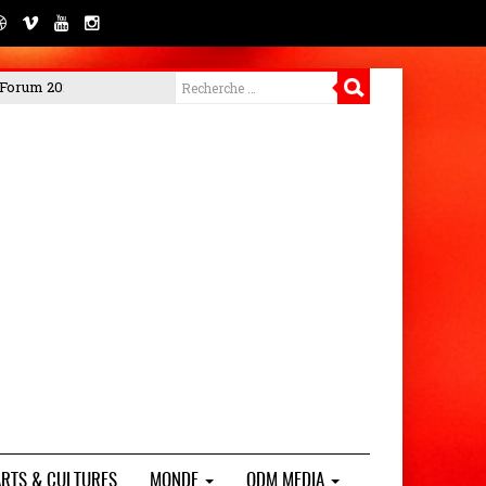
PORTEO BTP met en garde contre les arnaques et rappelle la gratuit
ARTS & CULTURES
MONDE
ODM MEDIA