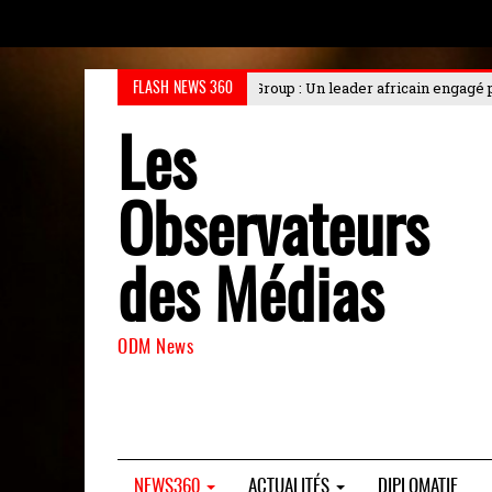
roup : Un leader africain engagé pour l'industrialisation durable au Cho
FLASH NEWS 360
Les
Observateurs
des Médias
ODM News
NEWS360
ACTUALITÉS
DIPLOMATIE