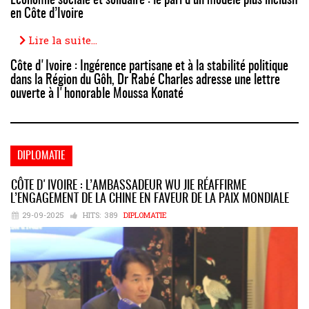
Économie sociale et solidaire : le pari d’un modèle plus inclusif
en Côte d’Ivoire
Lire la suite...
Côte d'Ivoire : Ingérence partisane et à la stabilité politique
dans la Région du Gôh, Dr Rabé Charles adresse une lettre
ouverte à l'honorable Moussa Konaté
DIPLOMATIE
CÔTE D'IVOIRE : L’AMBASSADEUR WU JIE RÉAFFIRME
L’ENGAGEMENT DE LA CHINE EN FAVEUR DE LA PAIX MONDIALE
29-09-2025
HITS:
389
DIPLOMATIE