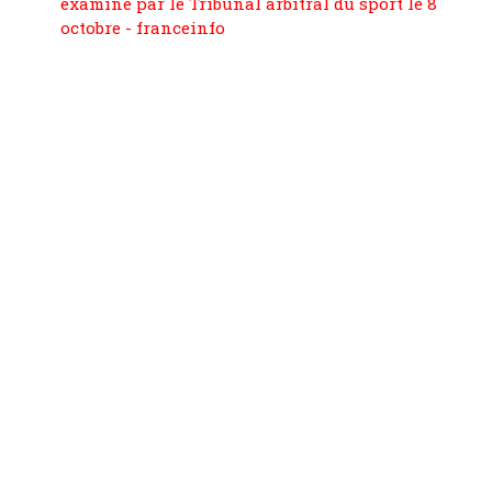
examiné par le Tribunal arbitral du sport le 8
octobre - franceinfo