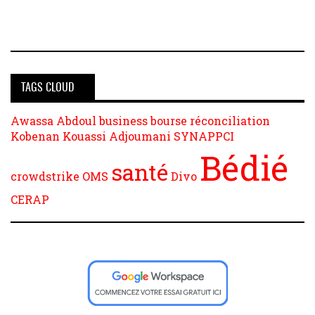
TAGS CLOUD
Awassa Abdoul
business
bourse
réconciliation
Kobenan Kouassi Adjoumani
SYNAPPCI
Bédié
santé
crowdstrike
OMS
Divo
CERAP