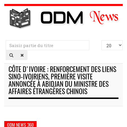
Saisir
Afficher
partie
#
du
titre
CÔTE D'IVOIRE : RENFORCEMENT DES LIENS
SINO-IVOIRIENS, PREMIÈRE VISITE
ANNONCÉE À ABIDJAN DU MINISTRE DES
AFFAIRES ÉTRANGÈRES CHINOIS
ODM NEWS 360