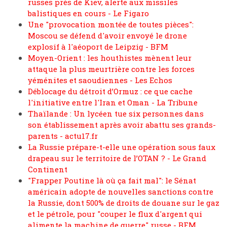
russes près de Kiev, alerte aux missiles
balistiques en cours - Le Figaro
Une "provocation montée de toutes pièces":
Moscou se défend d'avoir envoyé le drone
explosif à l'aéoport de Leipzig - BFM
Moyen-Orient : les houthistes mènent leur
attaque la plus meurtrière contre les forces
yéménites et saoudiennes - Les Echos
Déblocage du détroit d’Ormuz : ce que cache
l'initiative entre l'Iran et Oman - La Tribune
Thaïlande : Un lycéen tue six personnes dans
son établissement après avoir abattu ses grands-
parents - actu17.fr
La Russie prépare-t-elle une opération sous faux
drapeau sur le territoire de l’OTAN ? - Le Grand
Continent
"Frapper Poutine là où ça fait mal": le Sénat
américain adopte de nouvelles sanctions contre
la Russie, dont 500% de droits de douane sur le gaz
et le pétrole, pour "couper le flux d'argent qui
alimente la machine de guerre" russe - BFM