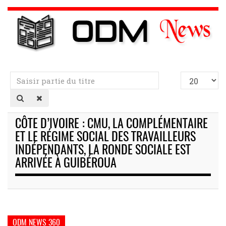
Saisir
Afficher
partie
#
du
titre
CÔTE D’IVOIRE : CMU, LA COMPLÉMENTAIRE
ET LE RÉGIME SOCIAL DES TRAVAILLEURS
INDÉPENDANTS, LA RONDE SOCIALE EST
ARRIVÉE À GUIBÉROUA
ODM NEWS 360