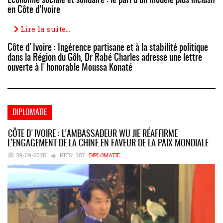
Économie sociale et solidaire : le pari d’un modèle plus inclusif
en Côte d’Ivoire
Lire la suite...
Côte d'Ivoire : Ingérence partisane et à la stabilité politique
dans la Région du Gôh, Dr Rabé Charles adresse une lettre
ouverte à l'honorable Moussa Konaté
DIPLOMATIE
CÔTE D'IVOIRE : L’AMBASSADEUR WU JIE RÉAFFIRME
L’ENGAGEMENT DE LA CHINE EN FAVEUR DE LA PAIX MONDIALE
29-09-2025
HITS:
387
DIPLOMATIE