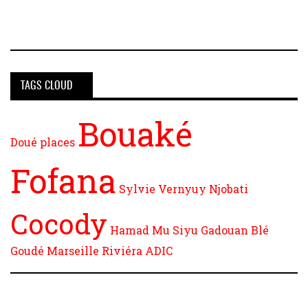
TAGS CLOUD
Bouaké
Doué
places
Fofana
Sylvie Vernyuy Njobati
Cocody
Hamad
Mu Siyu
Gadouan
Blé
Goudé
Marseille
Riviéra
ADIC