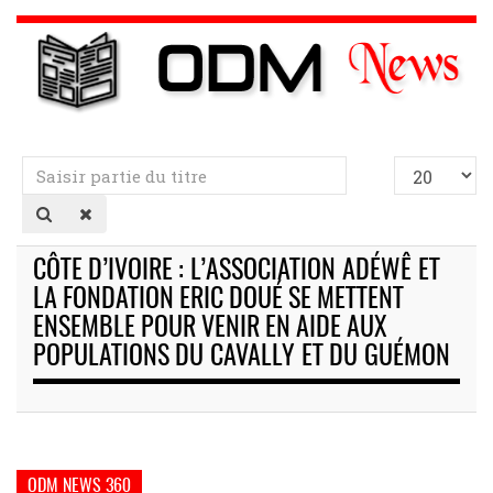
Saisir
Afficher
partie
#
du
titre
CÔTE D’IVOIRE : L’ASSOCIATION ADÉWÊ ET
LA FONDATION ERIC DOUÉ SE METTENT
ENSEMBLE POUR VENIR EN AIDE AUX
POPULATIONS DU CAVALLY ET DU GUÉMON
ODM NEWS 360