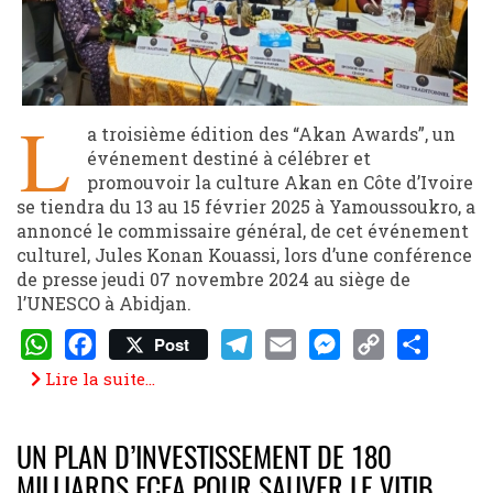
L
a troisième édition des “Akan Awards”, un
événement destiné à célébrer et
promouvoir la culture Akan en Côte d’Ivoire
se tiendra du 13 au 15 février 2025 à Yamoussoukro, a
annoncé le commissaire général, de cet événement
culturel, Jules Konan Kouassi, lors d’une conférence
de presse jeudi 07 novembre 2024 au siège de
l’UNESCO à Abidjan.
Post
WhatsApp
Facebook
Telegram
Email
Messenger
Copy
Share
Lire la suite...
Link
UN PLAN D’INVESTISSEMENT DE 180
MILLIARDS FCFA POUR SAUVER LE VITIB