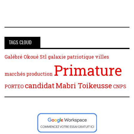
TAGS CLOUD
Galébré
Okoué
Stl
galaxie patriotique
villes
Primature
marchés
production
candidat
Mabri Toikeusse
PORTEO
CNPS