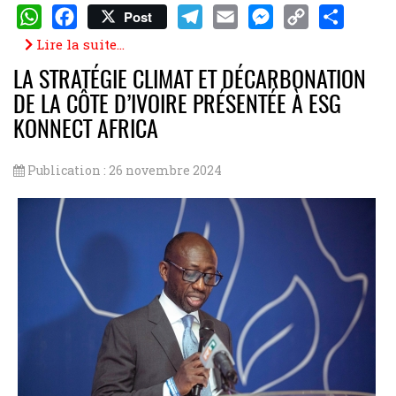
Post
WhatsApp
Facebook
Telegram
Email
Messenger
Copy
Share
Lire la suite...
Link
LA STRATÉGIE CLIMAT ET DÉCARBONATION
DE LA CÔTE D’IVOIRE PRÉSENTÉE À ESG
KONNECT AFRICA
Publication : 26 novembre 2024