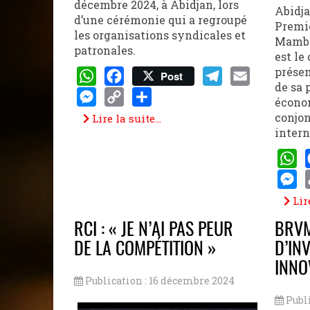
décembre 2024, à Abidjan, lors
Abidja
d’une cérémonie qui a regroupé
Premie
les organisations syndicales et
Mambé,
patronales.
est le
présen
Post
de sa 
WhatsApp
Facebook
Telegram
Email
économ
Messenger
Copy
Share
conjo
Lire la suite...
intern
Link
What
Mess
Lire
RCI : « JE N’AI PAS PEUR
BRVM
DE LA COMPÉTITION »
D’IN
INNO
Publication : 16 décembre 2024
Publ