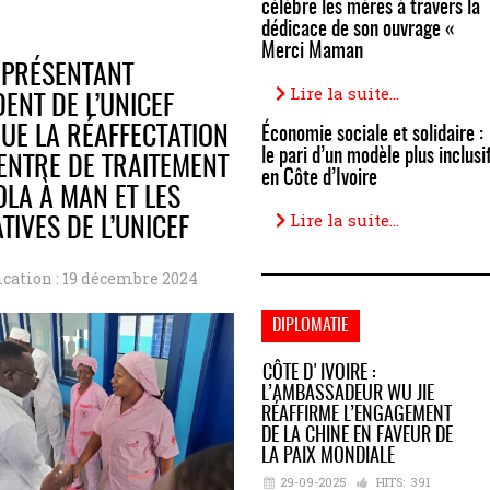
célèbre les mères à travers la
k
dédicace de son ouvrage «
Merci Maman
EPRÉSENTANT
Lire la suite...
DENT DE L’UNICEF
UE LA RÉAFFECTATION
Économie sociale et solidaire :
le pari d’un modèle plus inclusi
ENTRE DE TRAITEMENT
en Côte d’Ivoire
OLA À MAN ET LES
Lire la suite...
ATIVES DE L’UNICEF
ication : 19 décembre 2024
DIPLOMATIE
CÔTE D'IVOIRE :
L’AMBASSADEUR WU JIE
RÉAFFIRME L’ENGAGEMENT
DE LA CHINE EN FAVEUR DE
LA PAIX MONDIALE
29-09-2025
HITS:
391