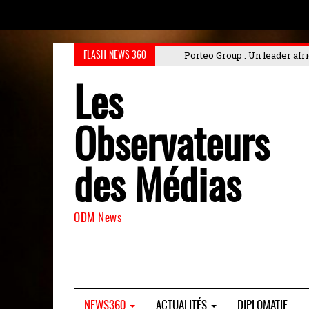
Porteo Group : Un leader africain engagé pour l'industrialisatio
FLASH NEWS 360
Les
Observateurs
des Médias
ODM News
NEWS360
ACTUALITÉS
DIPLOMATIE