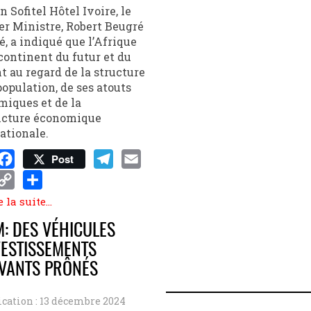
n Sofitel Hôtel Ivoire, le
r Ministre, Robert Beugré
 a indiqué que l’Afrique
 continent du futur et du
t au regard de la structure
population, de ses atouts
iques et de la
ncture économique
ationale.
Post
sApp
Facebook
Telegram
Email
enger
Copy
Share
 la suite...
Link
: DES VÉHICULES
VESTISSEMENTS
VANTS PRÔNÉS
ication : 13 décembre 2024