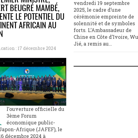
REMIER MINISTRE,
vendredi 19 septembre
RT BEUGRÉ MAMBÉ,
2025, le cadre d’une
cérémonie empreinte de
ENTE LE POTENTIEL DU
solennité et de symboles
INENT AFRICAIN AU
forts. L’Ambassadeur de
N
Chine en Côte d’Ivoire, W
Jié, a remis au…
ication : 17 décembre 2024
À
l’ouverture officielle du
3ème Forum
économique public-
Japon-Afrique (JAFEF), le
16 décembre 2024 à