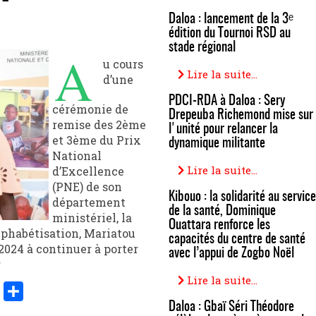
Daloa : lancement de la 3ᵉ
édition du Tournoi RSD au
stade régional
A
u cours
Lire la suite...
d’une
PDCI-RDA à Daloa : Sery
cérémonie de
Drepeuba Richemond mise sur
remise des 2ème
l'unité pour relancer la
et 3ème du Prix
dynamique militante
National
Lire la suite...
d’Excellence
(PNE) de son
Kibouo : la solidarité au service
département
de la santé, Dominique
ministériel, la
Ouattara renforce les
Alphabétisation, Mariatou
capacités du centre de santé
 2024 à continuer à porter
avec l’appui de Zogbo Noël
r
Lire la suite...
Daloa : Gbaï Séri Théodore
er
y
Share