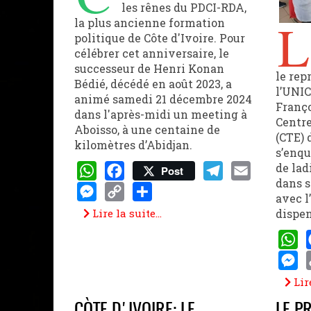
les rênes du PDCI-RDA,
L
la plus ancienne formation
politique de Côte d'Ivoire. Pour
célébrer cet anniversaire, le
successeur de Henri Konan
le rep
Bédié, décédé en août 2023, a
l’UNIC
animé samedi 21 décembre 2024
Franço
dans l'après-midi un meeting à
Centre
Aboisso, à une centaine de
(CTE) 
kilomètres d’Abidjan.
s’enq
de lad
Post
dans s
WhatsApp
Facebook
Telegram
Email
avec l
Messenger
Copy
Share
dispen
Lire la suite...
Link
What
Mess
Lire