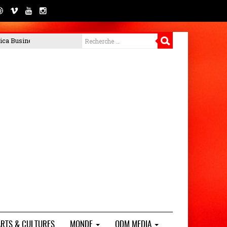
éroulé les 4 et
PORTEO BTP met en garde contre les arnaques et rapp
ARTS & CULTURES
MONDE
ODM MEDIA