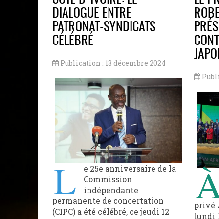
CÒTE D'IVOIRE: LE
LE P
DIALOGUE ENTRE
ROBE
PATRONAT-SYNDICATS
PRÉS
CÉLÉBRÉ
CONT
JAPO
Publication : 18 décembre 2024
Publ
L
e 25e anniversaire de la
Commission
indépendante
permanente de concertation
privé 
(CIPC) a été célébré, ce jeudi 12
lundi 