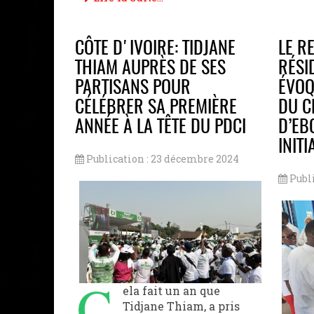
Lin
CÔTE D'IVOIRE: TIDJANE
LE R
THIAM AUPRÈS DE SES
RÉSI
PARTISANS POUR
ÉVOQ
CÉLÉBRER SA PREMIÈRE
DU C
ANNÉE À LA TÊTE DU PDCI
D’EB
INITI
Publication : 23 décembre 2024
Publ
C
ela fait un an que
Tidjane Thiam, a pris